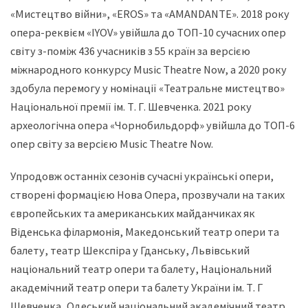
«Мистецтво війни», «EROS» та «AMANDANTE». 2018 року
опера-реквієм «IYOV» увійшла до ТОП-10 сучасних опер
світу з-поміж 436 учасників з 55 країн за версією
міжнародного конкурсу Music Theatre Now, а 2020 року
здобула перемогу у номінації «Театральне мистецтво»
Національної премії ім. Т. Г. Шевченка. 2021 року
археологічна опера «Чорнобильдорф» увійшла до ТОП-6
опер світу за версією Music Theatre Now.
Упродовж останніх сезонів сучасні українські опери,
створені формацією Нова Опера, прозвучали на таких
європейських та американських майданчиках як
Віденська філармонія, Македонський театр опери та
балету, театр Шекспіра у Гданську, Львівський
національний театр опери та балету, Національний
академічний театр опери та балету України ім. Т. Г
Шевченка, Одеський національний академічний театр