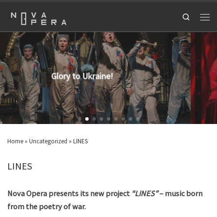
Search
Opera-requiem "IYOV"
Home
»
Uncategorized
»
LINES
LINES
Nova Opera presents its new project
“LINES”
– music born
from the poetry of war.