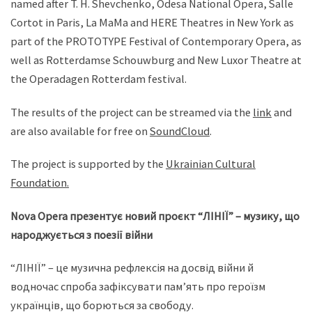
named after T. H. Shevchenko, Odesa National Opera, Salle
Cortot in Paris, La MaMa and HERE Theatres in New York as
part of the PROTOTYPE Festival of Contemporary Opera, as
well as Rotterdamse Schouwburg and New Luxor Theatre at
the Operadagen Rotterdam festival.
The results of the project can be streamed via the
link
and
are also available for free on
SoundCloud
.
The project is supported by the
Ukrainian Cultural
Foundation.
Nova Opera презентує новий проєкт “ЛІНІЇ” – музику, що
народжується з поезії війни
“ЛІНІЇ” – це музична рефлексія на досвід війни й
водночас спроба зафіксувати пам’ять про героїзм
українців, що борються за свободу.