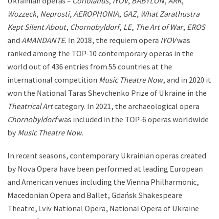
Ukrainian operas –
Coriolanus
,
IYOV
,
BABYLON
,
ARK
,
Wozzeck
,
Neprosti
,
AEROPHONIA
,
GAZ
,
What Zarathustra
Kept Silent About
,
Chornobyldorf
,
LE
,
The Art of War
,
EROS
and
AMANDANTE
. In 2018, the requiem opera
IYOV
was
ranked among the TOP-10 contemporary operas in the
world out of 436 entries from 55 countries at the
international competition
Music Theatre Now
, and in 2020 it
won the National Taras Shevchenko Prize of Ukraine in the
Theatrical Art
category. In 2021, the archaeological opera
Chornobyldorf
was included in the TOP-6 operas worldwide
by
Music Theatre Now
.
In recent seasons, contemporary Ukrainian operas created
by Nova Opera have been performed at leading European
and American venues including the Vienna Philharmonic,
Macedonian Opera and Ballet, Gdańsk Shakespeare
Theatre, Lviv National Opera, National Opera of Ukraine