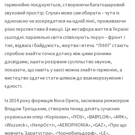
гармонійно поєднуються, створюючи багатошаровий
звуковий простір. Слухач може сам обирати – чути їх
одночасно чи зосередитися на одній лінії, проживаючи
різні перспективи й емоції. Це метафора життя в Україні
сьогодні: паралельні світи співіснують поруч – фронт і
тил, відвага і байдужість, жертва і втеча. “ЛІНІЇ” стають
спробою знайти точки дотику між цими різними
досвідами, зшити розірване суспільство звуком,
показати, що навіть у хаосі можна знайти гармонію, а
мистецтво здатне стати шляхом до взаєморозуміння і
єдності.
Із 2014 року формація Nova Opera, заснована режисером
Владом Троїцьким, створила понад десять сучасних
українських опер «Коріолан», «IYOV», «BABYLON», «ARK»,
«Wozzeck», «НепрОсті», «AEROPHONIA», «GAZ», «Про що
мовчить Заратустра», «Чорнобильдорф», «LE»,