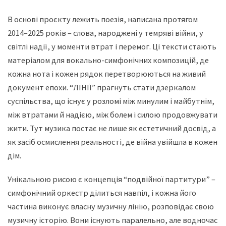
В основі проєкту лежить поезія, написана протягом
2014–2025 років – слова, народжені у темряві війни, у
світлі надії, у моменти втрат і перемог. Ці тексти стають
матеріалом для вокально-симфонічних композицій, де
кожна нота і кожен рядок перетворюються на живий
документ епохи. “ЛІНІЇ” прагнуть стати дзеркалом
суспільства, що існує у розломі між минулим і майбутнім,
між втратами й надією, між болем і силою продовжувати
жити. Тут музика постає не лише як естетичний досвід, а
як засіб осмислення реальності, де війна увійшла в кожен
дім.
Унікальною рисою є концепція “подвійної партитури” –
симфонічний оркестр ділиться навпіл, і кожна його
частина виконує власну музичну лінію, розповідає свою
музичну історію. Вони існують паралельно, але водночас